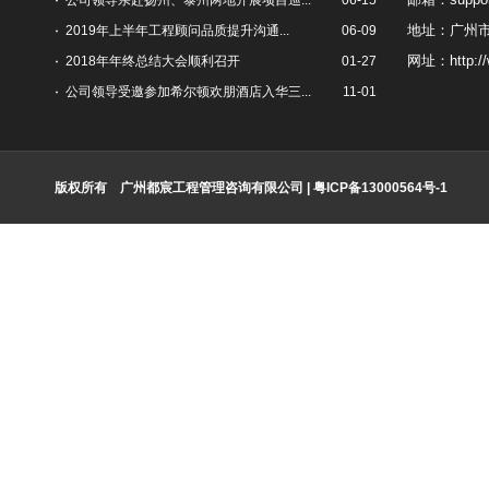
公司领导亲赴扬州、泰州两地开展项目巡...
06-15
地址：广州市
2019年上半年工程顾问品质提升沟通...
06-09
网址：http://
2018年年终总结大会顺利召开
01-27
公司领导受邀参加希尔顿欢朋酒店入华三...
11-01
版权所有 广州都宸工程管理咨询有限公司 | 粤ICP备13000564号-1